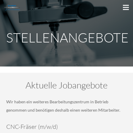
STELLENANGEBOTE
Aktuelle Jobangebote
Wir haben ein weiteres Bearbeitungszentrum in Betrieb
genommen und benötigen deshalb einen weiteren Mitarbeiter.
CNC-Fräser (m/w/d)